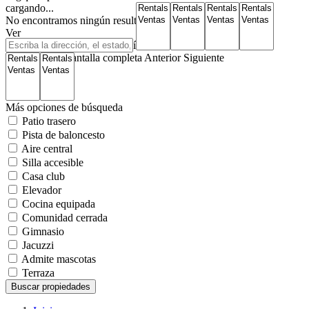
cargando...
No encontramos ningún resultado
Ver
Mapa de carreteras
Satélite
Híbrido
Terreno
Mi ubicación
Pantalla completa
Anterior
Siguiente
Más opciones de búsqueda
Patio trasero
Pista de baloncesto
Aire central
Silla accesible
Casa club
Elevador
Cocina equipada
Comunidad cerrada
Gimnasio
Jacuzzi
Admite mascotas
Terraza
Buscar propiedades