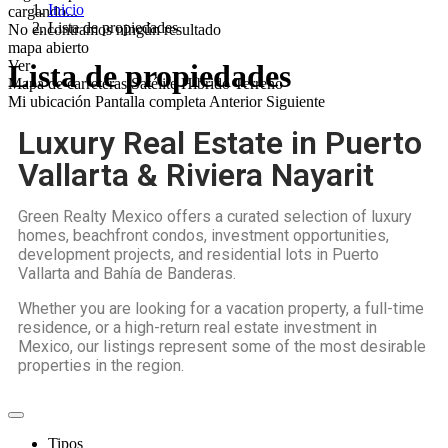
Inicio
cargando...
Lista de propiedades
No encontramos ningún resultado
mapa abierto
Ver
Lista de propiedades
Mapa de carreteras
Satélite
Híbrido
Terreno
Mi ubicación
Pantalla completa
Anterior
Siguiente
Luxury Real Estate in Puerto
Vallarta & Riviera Nayarit
Green Realty Mexico offers a curated selection of luxury
homes, beachfront condos, investment opportunities,
development projects, and residential lots in Puerto
Vallarta and Bahía de Banderas.
Whether you are looking for a vacation property, a full-time
residence, or a high-return real estate investment in
Mexico, our listings represent some of the most desirable
properties in the region.
Tipos