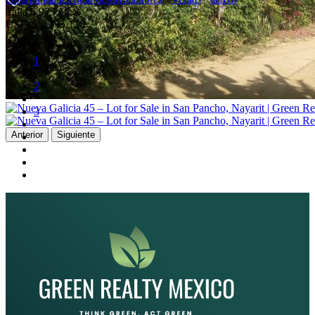
Talla
6,975.60
USD
$ 1,395,120
1
2
3
Anterior
Siguiente