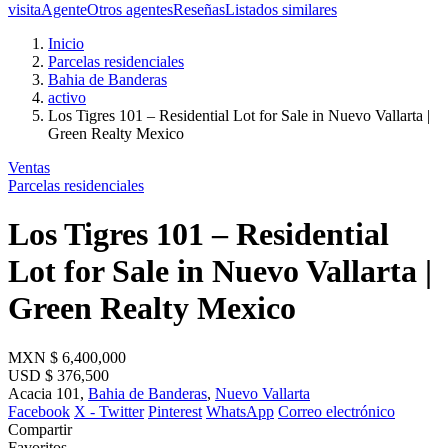
visita
Agente
Otros agentes
Reseñas
Listados similares
Inicio
Parcelas residenciales
Bahia de Banderas
activo
Los Tigres 101 – Residential Lot for Sale in Nuevo Vallarta |
Green Realty Mexico
Ventas
Parcelas residenciales
Los Tigres 101 – Residential
Lot for Sale in Nuevo Vallarta |
Green Realty Mexico
MXN
$ 6,400,000
USD
$ 376,500
Acacia 101,
Bahia de Banderas
,
Nuevo Vallarta
Facebook
X - Twitter
Pinterest
WhatsApp
Correo electrónico
Compartir
Favoritos