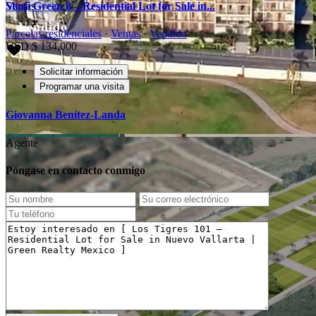
Ventas
Shoji Green 8 – Residential Lot for Sale in...
Vendido
Parcelas residenciales
·
Ventas
·
Vendido
Anterior
Siguiente
USD
$ 134,000
Solicitar información
Programar una visita
Giovanna Benítez-Landa
Agente
Póngase en contacto conmigo
Anterior
Siguiente