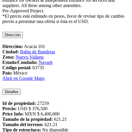
entrance for owners & independent entrance for services and
suppliers. All these among other amenities.
Pre-Approved Project.
*El precio está enlistado en pesos, favor de revisar tipo de cambio
previo a presentar una oferta si ésta es el USD.
Dirección
Dirección:
Acacia 101
Ciudad:
Bahia de Banderas
Zona:
Nuevo Vallarta
Estado/Condado:
Nayarit
Código postal:
63735
País:
México
Abrir en Google Maps
Detalles
Id de propiedad:
27259
Precio:
USD
$ 376,500
Price Info:
MXN
$ 6,400,000
Tamaño de la propiedad:
621.21
Tamaño del terreno:
621.21
Tipo de estructura:
No disponible