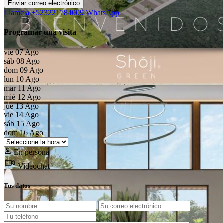
Llame a
+523221784009
WhatsApp
Programar una visita
vie
07
Ago
sáb
08
Ago
dom
09
Ago
lun
10
Ago
mar
11
Ago
mié
12
Ago
jue
13
Ago
vie
14
Ago
sáb
15
Ago
dom
16
Ago
Anterior
Siguiente
En persona
Videochat
Tus datos