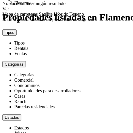
Flamencos
No encontramos ningún resultado
Ver
Mapa de carreteras
Satélite
Híbrido
Terreno
Propiedades listadas en Flamen
Mi ubicación
Pantalla completa
Anterior
Siguiente
Tipos
Tipos
Rentals
Ventas
Categorías
Categorías
Comercial
Condominios
Oportunidades para desarrolladores
Casas
Ranch
Parcelas residenciales
Estados
Estados