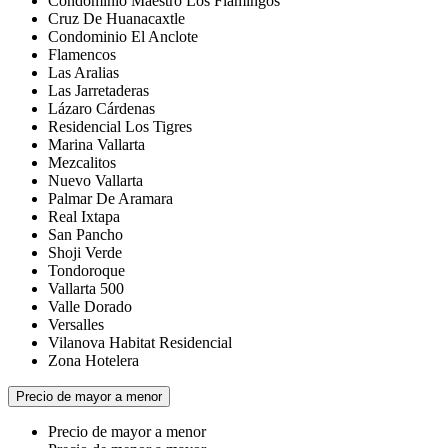
Condominio Maestro Los Flamingos
Cruz De Huanacaxtle
Condominio El Anclote
Flamencos
Las Aralias
Las Jarretaderas
Lázaro Cárdenas
Residencial Los Tigres
Marina Vallarta
Mezcalitos
Nuevo Vallarta
Palmar De Aramara
Real Ixtapa
San Pancho
Shoji Verde
Tondoroque
Vallarta 500
Valle Dorado
Versalles
Vilanova Habitat Residencial
Zona Hotelera
Precio de mayor a menor
Precio de mayor a menor