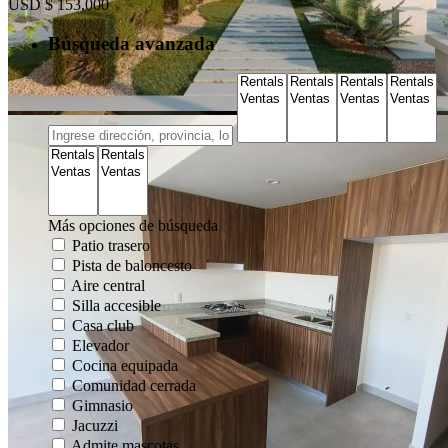
USD
$ 153,000
Búsqueda avanzada
Más opciones de búsqueda
Patio trasero
Pista de baloncesto
Aire central
Silla accesible
Casa club
Elevador
Cocina equipada
Comunidad cerrada
Gimnasio
Jacuzzi
Admite mascotas