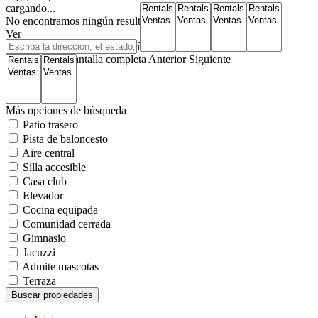
cargando...
No encontramos ningún resultado
Ver
Mapa de carreteras
Satélite
Híbrido
Terreno
Mi ubicación
Pantalla completa
Anterior
Siguiente
Más opciones de búsqueda
Patio trasero
Pista de baloncesto
Aire central
Silla accesible
Casa club
Elevador
Cocina equipada
Comunidad cerrada
Gimnasio
Jacuzzi
Admite mascotas
Terraza
Buscar propiedades