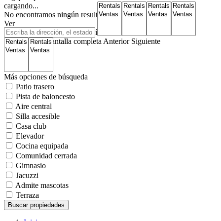
cargando...
No encontramos ningún resultado
Ver
Mapa de carreteras
Satélite
Híbrido
Terreno
Mi ubicación
Pantalla completa
Anterior
Siguiente
Más opciones de búsqueda
Patio trasero
Pista de baloncesto
Aire central
Silla accesible
Casa club
Elevador
Cocina equipada
Comunidad cerrada
Gimnasio
Jacuzzi
Admite mascotas
Terraza
Buscar propiedades