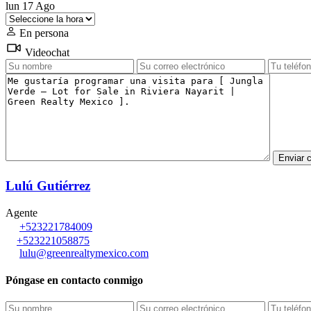
lun
17
Ago
En persona
Videochat
Lulú Gutiérrez
Agente
+523221784009
+523221058875
lulu@greenrealtymexico.com
Póngase en contacto conmigo