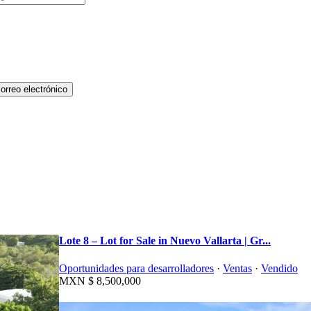
Lote 8 – Lot for Sale in Nuevo Vallarta | Gr...
Oportunidades para desarrolladores
·
Ventas
·
Vendido
MXN
$ 8,500,000