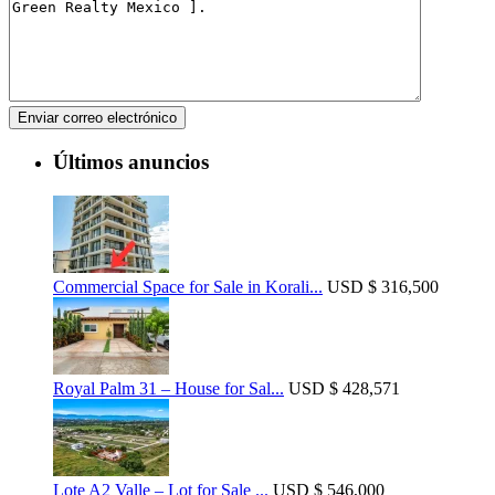
Últimos anuncios
Commercial Space for Sale in Korali...
USD
$ 316,500
Royal Palm 31 – House for Sal...
USD
$ 428,571
Lote A2 Valle – Lot for Sale ...
USD
$ 546,000