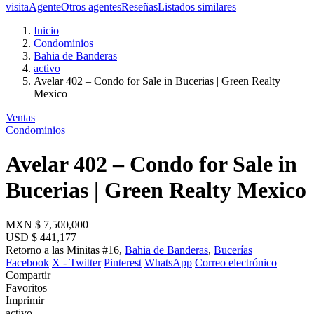
visita
Agente
Otros agentes
Reseñas
Listados similares
Inicio
Condominios
Bahia de Banderas
activo
Avelar 402 – Condo for Sale in Bucerias | Green Realty
Mexico
Ventas
Condominios
Avelar 402 – Condo for Sale in
Bucerias | Green Realty Mexico
MXN
$ 7,500,000
USD
$ 441,177
Retorno a las Minitas #16,
Bahia de Banderas
,
Bucerías
Facebook
X - Twitter
Pinterest
WhatsApp
Correo electrónico
Compartir
Favoritos
Imprimir
activo