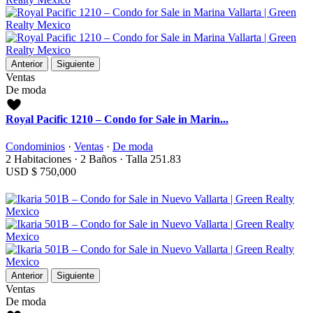
Anterior
Siguiente
Ventas
De moda
Royal Pacific 1210 – Condo for Sale in Marin...
Condominios
·
Ventas
·
De moda
2
Habitaciones
·
2
Baños
·
Talla
251.83
USD
$ 750,000
Anterior
Siguiente
Ventas
De moda