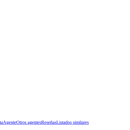
ta
Agente
Otros agentes
Reseñas
Listados similares