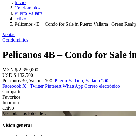
Inicio
Condominios
Puerto Vallarta
activo
Pelicanos 4B – Condo for Sale in Puerto Vallarta | Green Real
Ventas
Condominios
Pelicanos 4B – Condo for Sale i
MXN
$ 2,350,000
USD
$ 132,500
Pelícanos 30, Vallarta 500,
Puerto Vallarta
,
Vallarta 500
Facebook
X - Twitter
Pinterest
WhatsApp
Correo electrónico
Compartir
Favoritos
Imprimir
activo
Ver todas las fotos de 7
Visión general