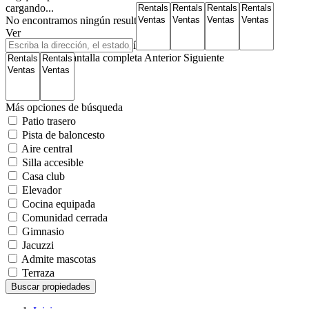
cargando...
No encontramos ningún resultado
Ver
Mapa de carreteras
Satélite
Híbrido
Terreno
Mi ubicación
Pantalla completa
Anterior
Siguiente
Más opciones de búsqueda
Patio trasero
Pista de baloncesto
Aire central
Silla accesible
Casa club
Elevador
Cocina equipada
Comunidad cerrada
Gimnasio
Jacuzzi
Admite mascotas
Terraza
Buscar propiedades