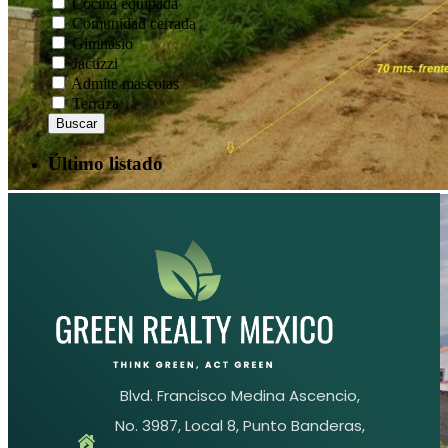
Cocina equipada
Comunidad cerrada
Gimnasio
Jacuzzi
Admite mascotas
Terraza
Buscar
Último listado
Blvd. Francisco Medina Ascencio,
No. 3987, Local 8, Punto Banderas,