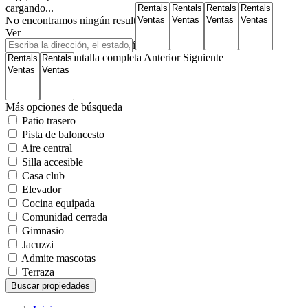
cargando...
No encontramos ningún resultado
Ver
Mapa de carreteras
Satélite
Híbrido
Terreno
Mi ubicación
Pantalla completa
Anterior
Siguiente
Más opciones de búsqueda
Patio trasero
Pista de baloncesto
Aire central
Silla accesible
Casa club
Elevador
Cocina equipada
Comunidad cerrada
Gimnasio
Jacuzzi
Admite mascotas
Terraza
Buscar propiedades