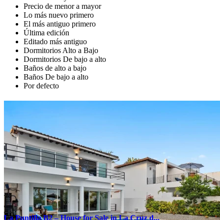
Precio de menor a mayor
Lo más nuevo primero
El más antiguo primero
Última edición
Editado más antiguo
Dormitorios Alto a Bajo
Dormitorios De bajo a alto
Baños de alto a bajo
Baños De bajo a alto
Por defecto
Ventas
La Puntilla B2 – House for Sale in La Cruz d...