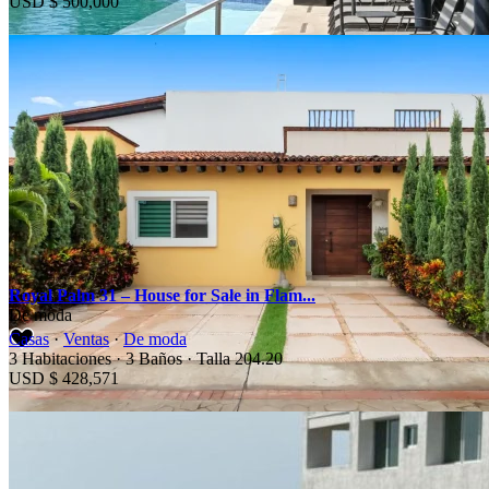
USD
$ 500,000
Ventas
Royal Palm 31 – House for Sale in Flam...
Anterior
Siguiente
De moda
Casas
·
Ventas
·
De moda
3
Habitaciones
·
3
Baños
·
Talla
204.20
USD
$ 428,571